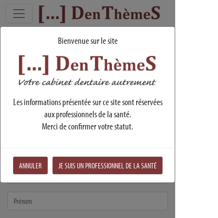
Bienvenue sur le site
Contact
9904, Rue du Relais - 54840 - Velaine-en-Haye
Les informations présentée sur ce site sont réservées
03 83 46 49 20
aux professionnels de la santé.
dts@denthemes.fr
Merci de confirmer votre statut.
Laissez-nous un message, nous vous recontacterons
dans les plus brefs délais.
ANNULER
JE SUIS UN PROFESSIONNEL DE LA SANTÉ