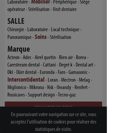
Mobilier
Laboratoire
-
-
Périphérique
-
Siège
opérateur
-
Stérilisation
-
Unit dentaire
SALLE
Chirurgie
-
Laboratoire
-
Local technique
-
Soins
Panoramique
-
-
Stérilisation
Marque
Acteon
-
Adec
-
Airel quetin
-
Bien air
-
Borea
-
Carestream dental
-
Cattani
-
Degré k
-
Dental art
-
Dkl
-
Dürr dental
-
Euronda
-
Faro
-
Gamasonic
-
Intercontidental
-
Loran
-
Mectron
-
Melag
-
Miglionico
-
Mikrona
-
Nsk
-
Owandy
-
Renfert
-
Rossicaws
-
Support design
-
Tecno-gaz
DEMANDER UN DEVIS
En poursuivant votre navigation sur ce site, vous
acceptez l'utilisation de cookies pour réaliser des
statistiques de visite.