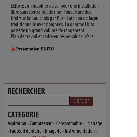
Ekito est un mobilier au sol pour une installation
libre sans contrainte de mur, l'ouverture des
tiroirs se fait au choix par Push Latch ou de façon
traditionnelle avec poignées. La gamme Ekito
possède un grand volume de rangement.
Plan de travail et cadre en résine solid surface.
Présentation EKITO
RECHERCHER
CHERCHER
CATEGORIE
Aspiration
-
Compresseur
-
Consommable
-
Eclairage
-
Fauteuil dentaire
-
Imagerie
-
Instrumentation
-