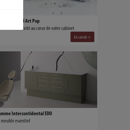
Gamme Dental Art Pop
berté et créativité au cœur de votre cabinet
En savoir +
Gamme Intercontidental EDO
 meuble essentiel