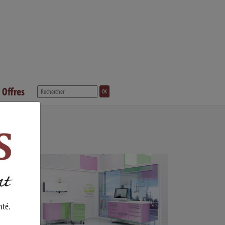
 Offres
OK
nté.