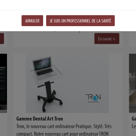
ANNULER
JE SUIS UN PROFESSIONNEL DE LA SANTÉ
Gamme Dental Art Fringe
Au-delà de l’essentiel, l’innovation pour tous
Li
+
En savoir +
Gamme Dental Art Tron
Tron, le nouveau cart ordinateur Pratique. Stylé. Très
Le
compact. Notre nouveau cart pour ordinateur TRON